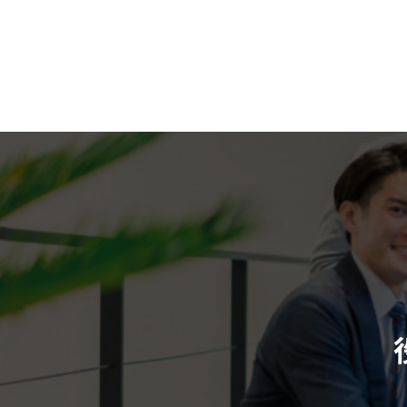
コ
ナ
札幌相続遺言支援センター「etu
ン
ビ
テ
ゲ
ン
ー
ツ
シ
ホーム
へ
ョ
ス
ン
キ
に
ッ
移
プ
動