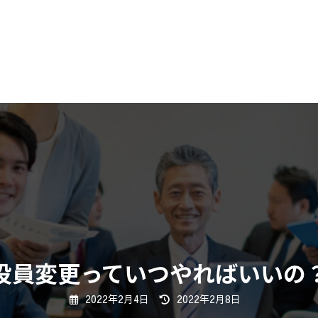
pirka」
お気軽にお問い
011
受付時間 9:00-
会社概要
役員変更っていつやればいいの
最
2022年2月4日
2022年2月8日
終