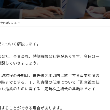
更
新
日
時
:
やればいいの？
について解説します。
会社、合資会社、特例有限会社等があります。今日は一
解説していきましょう。
取締役の任期は、選任後２年以内に終了する事業年度の
の時までとする。」、監査役の任期について「監査役の任
うち最終のものに関する 定時株主総会の終結までとす
することができる場合があります。