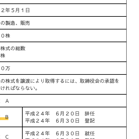
２２年５月１日
子の製造、販売
００株
済株式の総数
０株
００万
社の株式を譲渡により取得するには、取締役会の承認を
なければならない。
 A
平成２４年 ６月２０日 辞任
 B
平成２４年 ６月３０日 登記
平成２４年 ６月３０日 就任
 C