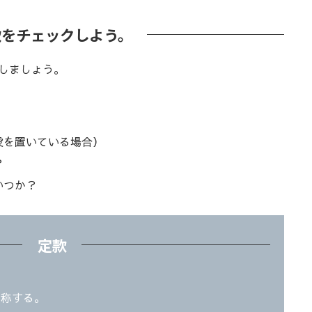
款をチェックしよう。
しましょう。
役を置いている場合）
？
いつか？
定款
と称する。