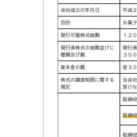
会社成立の年月日
平成
目的
お菓
発行可能株式総数
１２
発行済株式の総数並びに
発行
種類及び数
３０
資本金の額
金３
株式の譲渡制限に関する
当会
規定
受け
取締役
取締役
取締役