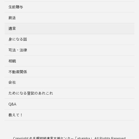
生前贈与
終活
遺言
身になる話
司法・法律
相続
不動産関係
会社
ためになる登記のあれこれ
Q&A
教えて！
Copyright © 札幌相続遺言支援センター「etupirka」 All Rights Reserved.