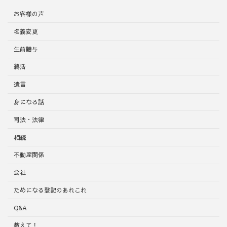
お客様の声
名義変更
生前贈与
終活
遺言
身になる話
司法・法律
相続
不動産関係
会社
ためになる登記のあれこれ
Q&A
教えて！