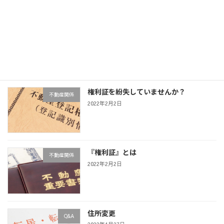
司法書士の仕事とは？
司法・法律
2022年2月2日
権利証を紛失していませんか？
不動産関係
2022年2月2日
『権利証』とは
不動産関係
2022年2月2日
住所変更
Q&A